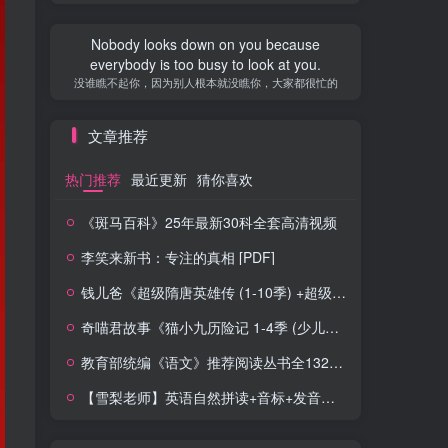
Nobody looks down on you because
everybody is too busy to look at you.
没谁瞧不起你，因为别人根本就没瞧你，大家都很忙的
文章推荐
热门推荐
最近更新
猜你喜欢
《斑马百科》25年最新30科全套高清视频
李笑来新书：专注的真相 [PDF]
钱儿爸《超级隋唐英雄传 (1-10季) +超级隋唐英雄后传 (1-4季）
奇喵君故事《猫小九历险记 1-4季 (少儿大型奇幻冒险之旅)
教育部统编《语文》推荐阅读丛书全132种143册
【雪梨老师】英语自然拼读+音标+发音规则（精品课三合一）