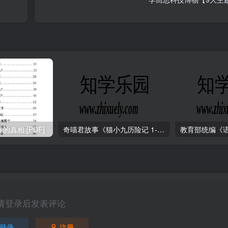
真相 [PDF]
奇喵君故事《猫小九历险记 1-4季 (少儿大型奇幻冒险之旅)
请登录后发表评论
登录
注册