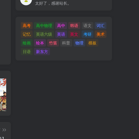
太好了，感谢站长。
高考
高中物理
高中
韩语
语文
词汇
记忆
英语六级
英语
英文
考研
美术
绘画
绘本
竹笛
科普
物理
模板
日语
新东方
钱儿爸《超级隋唐英雄传 (1-10季) +超级隋唐英雄后传 (1-4季）
奇喵君故事《猫小九历险记 1-4季 (少儿大型奇幻冒险之旅)
教育部统编《语文》推荐阅读丛书全132种143册
篇
题】