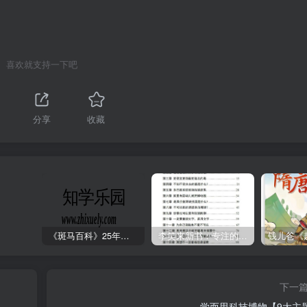
喜欢就支持一下吧
分享
收藏
《斑马百科》25年最新30科全套高清视频
李笑来新书：专注的真相 [PDF]
下一
学而思科技博物【9大主