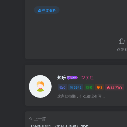
中文资料
点赞
8
知乐
关注
0
5942
0
3
32.7W+
这家伙很懒，什么都没有写...
上一篇
【神话书籍】《图解山海经》PDF