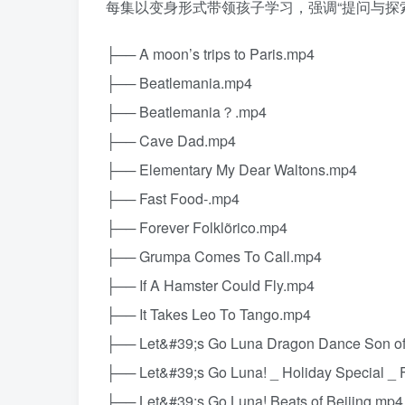
每集以变身形式带领孩子学习，强调“提问与探索
├── A moon’s trips to Paris.mp4
├── Beatlemania.mp4
├── Beatlemania？.mp4
├── Cave Dad.mp4
├── Elementary My Dear Waltons.mp4
├── Fast Food-.mp4
├── Forever Folklõrico.mp4
├── Grumpa Comes To Call.mp4
├── If A Hamster Could Fly.mp4
├── It Takes Leo To Tango.mp4
├── Let&#39;s Go Luna Dragon Dance Son of
├── Let&#39;s Go Luna! _ Holiday Special 
├── Let&#39;s Go Luna! Beats of Beijing.mp4