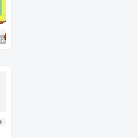
BBC儿童英文原版动画《Spot Bots 三个机器人》
BBC出品英语启蒙亲子动画《布鲁伊 Bluey (1-3季音视频+迷你剧+台词本) 》
怎样打开自
者