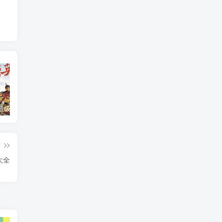
钱儿爸《超级隋唐英雄传 (1-10季) +超级隋唐英雄后传 (1-4季）
奇喵君故事《猫小九历险记 1-4季 (少儿大型奇幻冒险之旅)
教育部统编《语文》推荐阅读丛书全132种143册
篇
大全