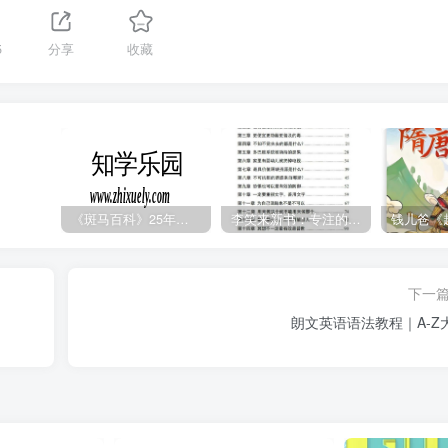
5
分享
收藏
《斑马百科》25年最新30科全套高清视频
李笑来新书：专注的真相 [PDF]
下一
朗文英语语法教程｜A-Z