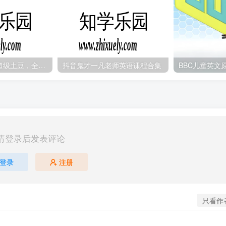
BBC英启蒙动画超级土豆，全1-3季共78集+儿歌9集
抖音鬼才一凡老师英语课程合集
请登录后发表评论
登录
注册
只看作