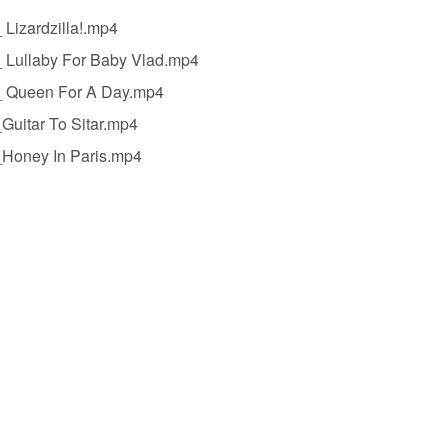
zardzilla!.mp4
ullaby For Baby Vlad.mp4
Queen For A Day.mp4
itar To Sitar.mp4
oney In Paris.mp4