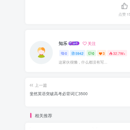
点赞
1
知乐
关注
0
5942
0
3
32.7W+
这家伙很懒，什么都没有写...
上一篇
斐然英语突破高考必背词汇3500
相关推荐