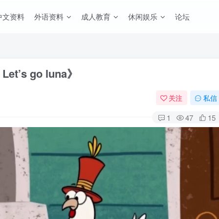
中文资料
外语资料
成人教育
休闲娱乐
论坛
s go luna》
关注
私信
1
47
15