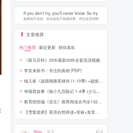
If you don’t try, you’ll never know. So try.
如果你不去试，你永远也不知道结果，所以去试试吧
文章推荐
热门推荐
最近更新
猜你喜欢
《斑马百科》25年最新30科全套高清视频
李笑来新书：专注的真相 [PDF]
钱儿爸《超级隋唐英雄传 (1-10季) +超级隋唐英雄后传 (1-4季）
奇喵君故事《猫小九历险记 1-4季 (少儿大型奇幻冒险之旅)
教育部统编《语文》推荐阅读丛书全132种143册
识
【雪梨老师】英语自然拼读+音标+发音规则（精品课三合一）
Kkoo
前天
0