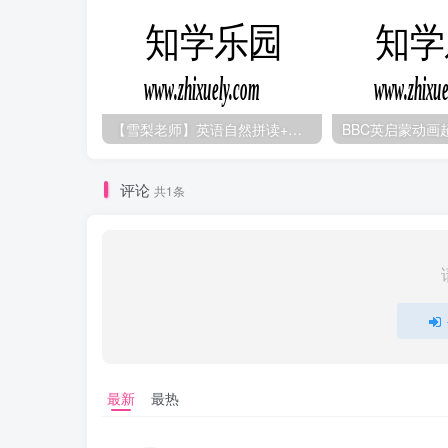
【雪梨老师】英语自然拼读+音标+发音规则（精品课三合一）
评论
共1条
最新
最热