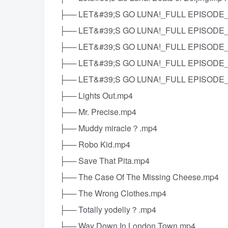
├── LET&#39;S GO LUNA!_FULL EPISODE_ Li
├── LET&#39;S GO LUNA!_FULL EPISODE_ L
├── LET&#39;S GO LUNA!_FULL EPISODE_ 
├── LET&#39;S GO LUNA!_FULL EPISODE_Gu
├── LET&#39;S GO LUNA!_FULL EPISODE_H
├── Lights Out.mp4
├── Mr. Precise.mp4
├── Muddy miracle？.mp4
├── Robo Kid.mp4
├── Save That Pita.mp4
├── The Case Of The Missing Cheese.mp4
├── The Wrong Clothes.mp4
├── Totally yodeliy？.mp4
├── Way Down In London Town.mp4