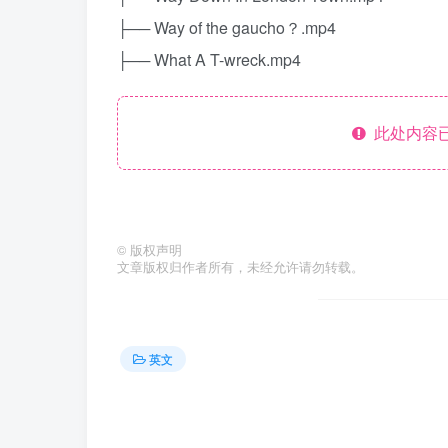
├── Way of the gaucho？.mp4
├── What A T-wreck.mp4
此处内容已
©
版权声明
文章版权归作者所有，未经允许请勿转载。
英文