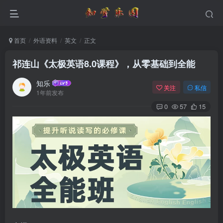
首页
外语资料
英文
正文
祁连山《太极英语8.0课程》，从零基础到全能
知乐
关注
私信
1年前发布
0
57
15