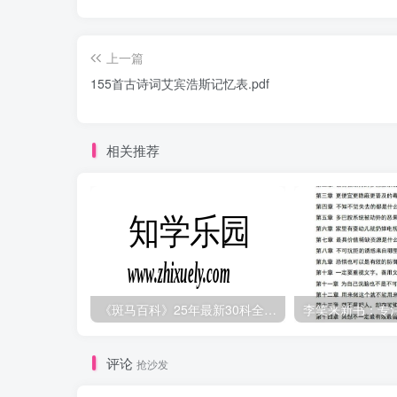
上一篇
155首古诗词艾宾浩斯记忆表.pdf
相关推荐
《斑马百科》25年最新30科全套高清视频
李笑来新书：专注的
评论
抢沙发