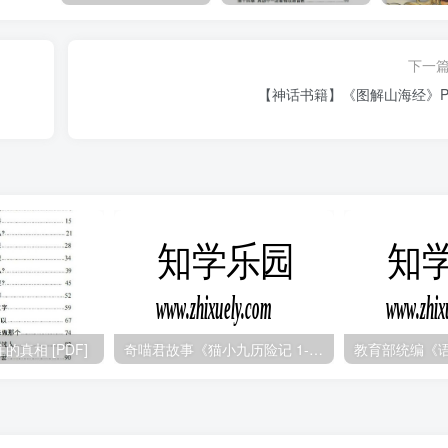
下一
【神话书籍】《图解山海经》P
真相 [PDF]
奇喵君故事《猫小九历险记 1-4季 (少儿大型奇幻冒险之旅)