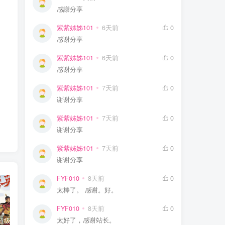
感謝分享
紫紫姊姊101
6天前
0
感谢分享
紫紫姊姊101
6天前
0
感谢分享
紫紫姊姊101
7天前
0
谢谢分享
紫紫姊姊101
7天前
0
谢谢分享
紫紫姊姊101
7天前
0
谢谢分享
FYF010
8天前
0
太棒了。 感谢。好。
FYF010
8天前
0
太好了，感谢站长。
钱儿爸《超级隋唐英雄传 (1-10季) +超级隋唐英雄后传 (1-4季）
奇喵君故事《猫小九历险记 1-4季 (少儿大型奇幻冒险之旅)
教育部统编《语文》推荐阅读丛书全132种143册