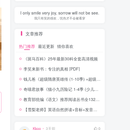
I only smile very joy, sorrow will not be see.
我只有笑的很欢，忧伤才不会被看穿
文章推荐
热门推荐
最近更新
猜你喜欢
《斑马百科》25年最新30科全套高清视频
李笑来新书：专注的真相 [PDF]
钱儿爸《超级隋唐英雄传 (1-10季) +超级隋唐英雄后传 (1-4季）
奇喵君故事《猫小九历险记 1-4季 (少儿大型奇幻冒险之旅)
教育部统编《语文》推荐阅读丛书全132种143册
【雪梨老师】英语自然拼读+音标+发音规则（精品课三合一）
Kkoo
3天前
0