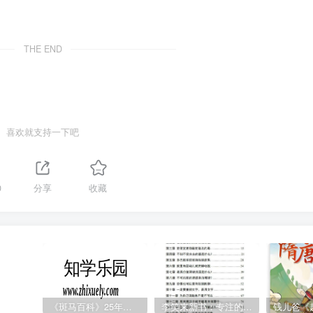
THE END
喜欢就支持一下吧
0
分享
收藏
《斑马百科》25年最新30科全套高清视频
李笑来新书：专注的真相 [PDF]