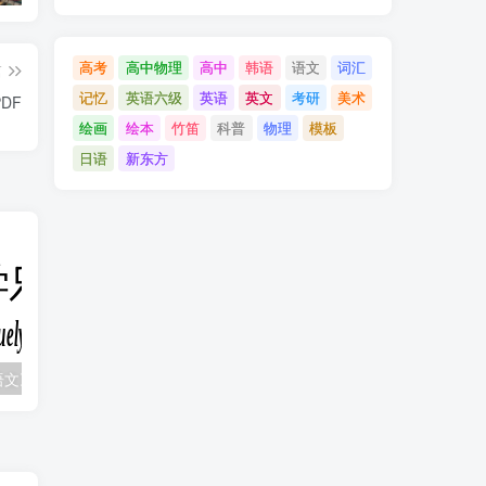
高考
高中物理
高中
韩语
语文
词汇
篇
记忆
英语六级
英语
英文
考研
美术
DF
绘画
绘本
竹笛
科普
物理
模板
日语
新东方
教育部统编《语文》推荐阅读丛书全132种143册
梓墨说语文《初中语文系列课 (1-5季) 》