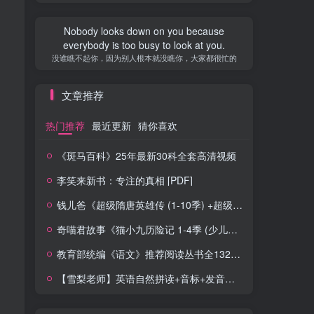
Nobody looks down on you because
everybody is too busy to look at you.
没谁瞧不起你，因为别人根本就没瞧你，大家都很忙的
文章推荐
热门推荐
最近更新
猜你喜欢
《斑马百科》25年最新30科全套高清视频
李笑来新书：专注的真相 [PDF]
钱儿爸《超级隋唐英雄传 (1-10季) +超级隋唐英雄后传 (1-4季）
奇喵君故事《猫小九历险记 1-4季 (少儿大型奇幻冒险之旅)
教育部统编《语文》推荐阅读丛书全132种143册
【雪梨老师】英语自然拼读+音标+发音规则（精品课三合一）