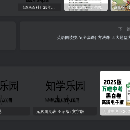
《斑马百科》25年最新30科全套高清视频
李笑来新书：专注的真相 [PDF]
下一
英语阅读技巧(全套课)-方法课-四大题型
总
元素周期表 图示版+文字版