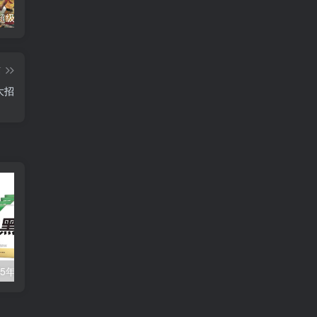
钱儿爸《超级隋唐英雄传 (1-10季) +超级隋唐英雄后传 (1-4季）
奇喵君故事《猫小九历险记 1-4季 (少儿大型奇幻冒险之旅)
教育部统编《语文》推荐阅读丛书全132种143册
篇
大招
万唯中考《2025年中考黑白卷 (多版本) 》
【高考】2026版高考蓝皮书系列-高考能力梯级集训