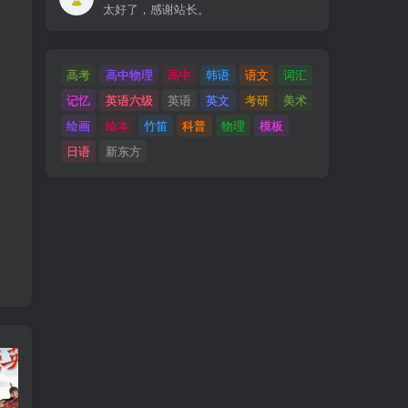
太好了，感谢站长。
高考
高中物理
高中
韩语
语文
词汇
记忆
英语六级
英语
英文
考研
美术
绘画
绘本
竹笛
科普
物理
模板
日语
新东方