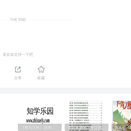
THE END
喜欢就支持一下吧
分享
收藏
《斑马百科》25年最新30科全套高清视频
李笑来新书：专注的真相 [PDF]