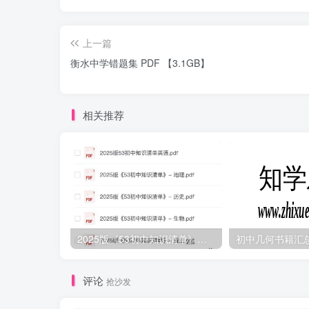
上一篇
衡水中学错题集 PDF 【3.1GB】
相关推荐
2025版《53初中知识清单》英语+政史地生（小四门）
初中几何书籍汇
评论
抢沙发