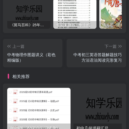
《斑马百科》25年最新30科全套高清视频
李笑来新书：专注的真相 [PDF]
上一篇
下一篇
中考物理作图题讲义（彩色
中考初三英语答题解题技巧
精编版）
方法语法阅读完形复习
相关推荐
2025版《53初中知识清单》英语+政史地生（小四门）
初中几何书籍汇总