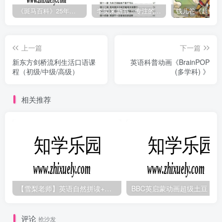
《斑马百科》25年最新30科全套高清视频
李笑来新书：专注的真相 [PDF]
上一篇
下一篇
新东方剑桥流利生活口语课
英语科普动画《BrainPOP
程（初级/中级/高级）
(多学科) 》
相关推荐
【雪梨老师】英语自然拼读+音标+发音规则（精品课三合一）
B
评论
抢沙发