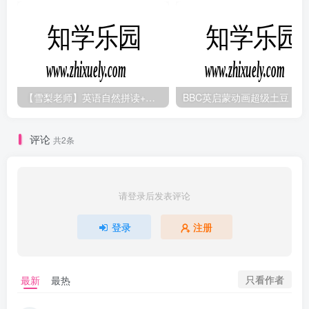
【雪梨老师】英语自然拼读+音标+发音规则（精品课三合一）
B
评论
共2条
请登录后发表评论
登录
注册
只看作者
最新
最热