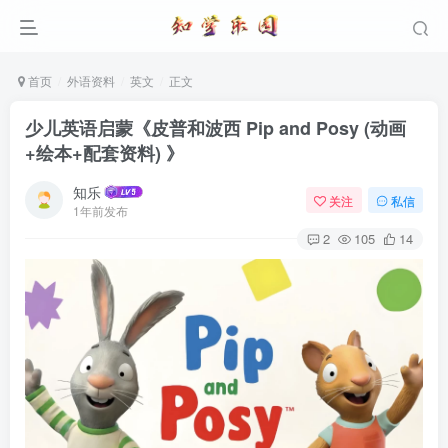
首页
外语资料
英文
正文
少儿英语启蒙《皮普和波西 Pip and Posy (动画
+绘本+配套资料) 》
知乐
关注
私信
1年前发布
2
105
14