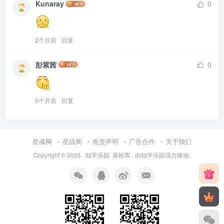
Kunaray
0
2个月前
回复
彭紫茜
0
5个月前
回复
星魂网
星战阁
免责声明
广告合作
关于我们
Copyright © 2025 ·
知学乐园
·
果粉库
· 由
知学乐园
强力驱动.