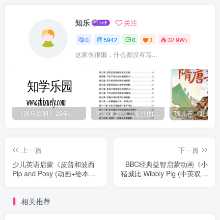
知乐
关注
0
5942
0
3
32.9W+
这家伙很懒，什么都没有写...
《斑马百科》25年最新30科全套高清视频
李笑来新书：专注的真相 [PDF]
上一篇
下一篇
少儿英语启蒙《皮普和波西
BBC经典益智启蒙动画《小
Pip and Posy (动画+绘本
猪威比 Wibbly Pig (中英双版
+资料) 》
+音频) 》
相关推荐