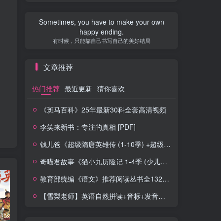
Sometimes, you have to make your own
happy ending.
有时候，只能靠自己书写自己的美好结局
文章推荐
热门推荐
最近更新
猜你喜欢
《斑马百科》25年最新30科全套高清视频
李笑来新书：专注的真相 [PDF]
钱儿爸《超级隋唐英雄传 (1-10季) +超级隋唐英雄后传 (1-4季）
奇喵君故事《猫小九历险记 1-4季 (少儿大型奇幻冒险之旅)
教育部统编《语文》推荐阅读丛书全132种143册
【雪梨老师】英语自然拼读+音标+发音规则（精品课三合一）
钱儿爸《超级隋唐英雄传 (1-10季) +超级隋唐英雄后传 (1-4季）
奇喵君故事《猫小九历险记 1-4季 (少儿大型奇幻冒险之旅)
教育部统编《语文》推荐阅读丛书全132种143册