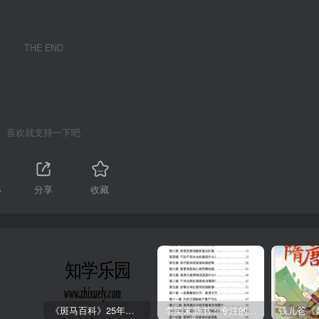
THE END
喜欢就支持一下吧
4
分享
收藏
《斑马百科》25年最新30科全套高清视频
李笑来新书：专注的真相 [PDF]