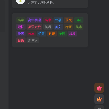
太好了，感谢站长。
高考
高中物理
高中
韩语
语文
词汇
记忆
英语六级
英语
英文
考研
美术
绘画
绘本
竹笛
科普
物理
模板
日语
新东方