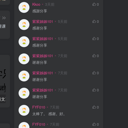
Kkoo
3天前
0
感謝分享
篇
紫紫姊姊101
5天前
0
维课
感谢分享
紫紫姊姊101
5天前
0
感谢分享
紫紫姊姊101
7天前
0
谢谢分享
紫紫姊姊101
7天前
0
谢谢分享
紫紫姊姊101
7天前
0
谢谢分享
教育部统编《语文》推荐阅读丛书全132种143册
梓墨说语文《初中语文系列课 (1-5季) 》
FYF010
7天前
0
太棒了。 感谢。好。
FYF010
7天前
0