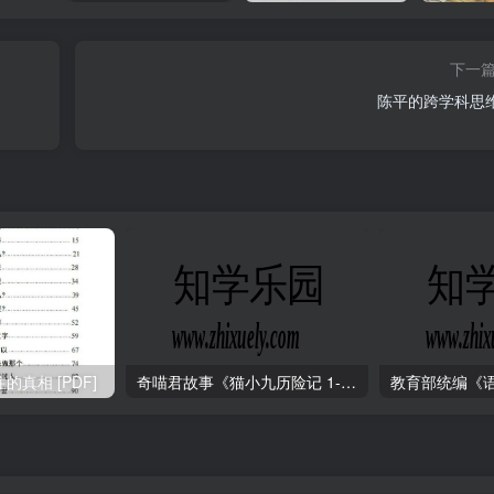
下一
陈平的跨学科思
真相 [PDF]
奇喵君故事《猫小九历险记 1-4季 (少儿大型奇幻冒险之旅)