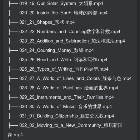
├── 019_19_Our_Solar_System_太阳系.mp4
├── 020_20_Inside_the_Earth_地球的内部.mp4
├── 021_21_Shapes_形状.mp4
├── 022_22_Numbers_and_Counting数字和计数.mp4
├── 023_23_Addition_and_Subtraction_加法和减法.mp4
├── 024_24_Counting_Money_数钱.mp4
├── 025_25_Read_and_Write_阅读和写作.mp4
├── 026_26_Types_of_Writing_写作的类型.mp4
├── 027_27_A_World_of_Lines_and_Colors_线条与色.mp4
├── 028_28_A_World_of_Paintings_绘画的世界.mp4
├── 029_29_Instruments_and_Their_Families.mp4
├── 030_30_A_World_of_Music_音乐的世界.mp4
├── 031_01_Building_Citizenship_建立公民权.mp4
├── 032_02_Moving_to_a_New_Community_移居新国
家.mp4