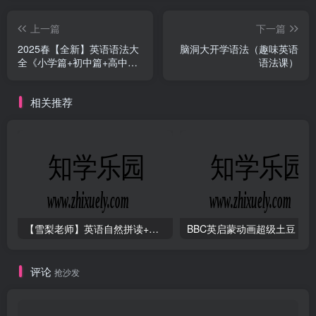
上一篇
下一篇
2025春【全新】英语语法大
脑洞大开学语法（趣味英语
全《小学篇+初中篇+高中
语法课）
篇》
相关推荐
【雪梨老师】英语自然拼读+音标+发音规则（精品课三合一）
B
评论
抢沙发