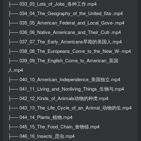
├── 033_03_Lots_of_Jobs_各种工作.mp4
├── 034_04_The_Geography_of_the_United_Sta-.mp4
├── 035_05_American_Federal_and_Local_Gove-.mp4
├── 036_06_Native_Americans_and_Their_Cult-.mp4
├── 037_07_The_Early_Americans早期的美国人.mp4
├── 038_08_The_Europeans_Come_to_the_New_W-.mp4
├── 039_09_The_English_Come_to_American_英国
人.mp4
├── 040_10_American_Independence_美国独立.mp4
├── 041_11_Living_and_Nonliving_Things_生物与.mp4
├── 042_12_Kinds_of_Animals动物的种类.mp4
├── 043_13_The_Life_Cycle_of_an_Animal_动物的生.mp4
├── 044_14_Plants_植物.mp4
├── 045_15_The_Food_Chain_食物链.mp4
├── 046_16_Insects_昆虫.mp4