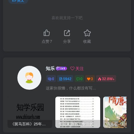
喜欢就支持一下吧
点赞
7
分享
收藏
知乐
关注
0
5942
0
3
32.8W+
这家伙很懒，什么都没有写...
《斑马百科》25年最新30科全套高清视频
李笑来新书：专注的真相 [PDF]