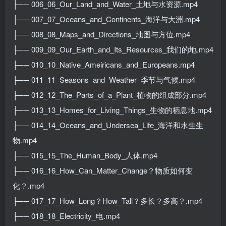
├── 006_06_Our_Land_and_Water_土地与水资源.mp4
├── 007_07_Oceans_and_Continents_海洋与大洲.mp4
├── 008_08_Maps_and_Directions_地图与方位.mp4
├── 009_09_Our_Earth_and_Its_Resources_我们的地.mp4
├── 010_10_Native_Ameiricans_and_Europeans.mp4
├── 011_11_Seasons_and_Weather_季节与气候.mp4
├── 012_12_The_Parts_of_a_Plant_植物的组成部分.mp4
├── 013_13_Homes_for_Living_Things_生物的栖息地.mp4
├── 014_14_Oceans_and_Undersea_Life_海洋和水生生
物.mp4
├── 015_15_The_Human_Body_人体.mp4
├── 016_16_How_Can_Matter_Change？物质如何变
化？.mp4
├── 017_17_How_Long？How_Tall？多长？多高？.mp4
├── 018_18_Electricity_电.mp4