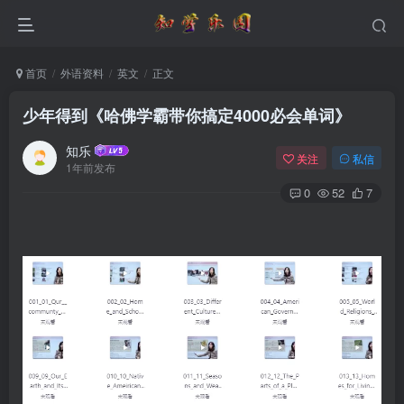
首页
外语资料
英文
正文
少年得到《哈佛学霸带你搞定4000必会单词》
知乐
关注
私信
1年前发布
0
52
7