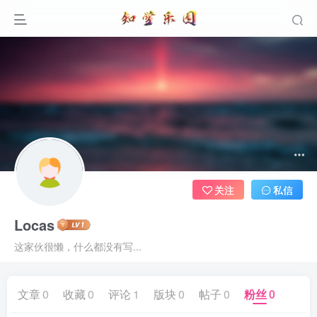
关注
私信
Locas
这家伙很懒，什么都没有写...
文章
0
收藏
0
评论
1
版块
0
帖子
0
粉丝
0