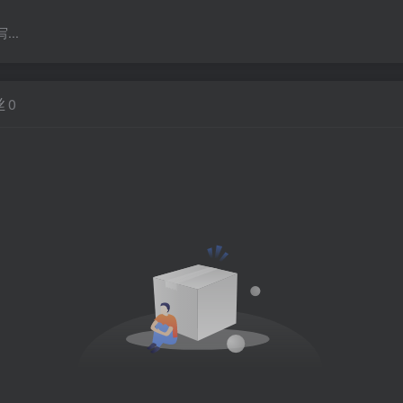
..
丝
0