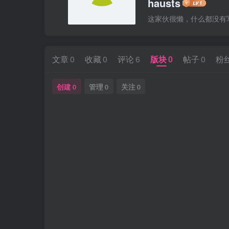
hausts
这家伙很懒，什么都没有写.
文章
0
收藏
0
评论
6
版块
0
帖子
0
粉
创建
管理
关注
0
0
0