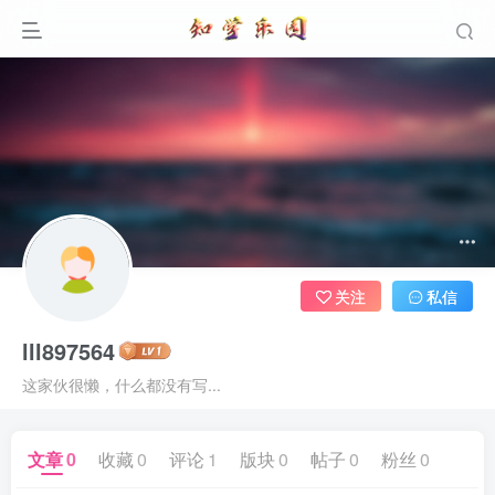
关注
私信
lll897564
这家伙很懒，什么都没有写...
文章
0
收藏
0
评论
1
版块
0
帖子
0
粉丝
0