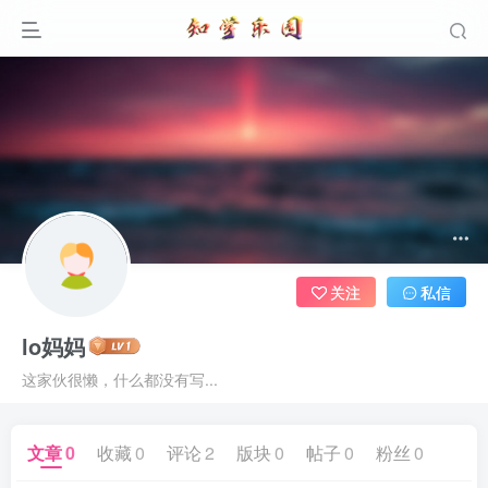
关注
私信
lo妈妈
这家伙很懒，什么都没有写...
文章
0
收藏
0
评论
2
版块
0
帖子
0
粉丝
0