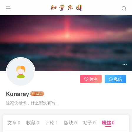
关注
私信
Kunaray
这家伙很懒，什么都没有写...
文章
0
收藏
0
评论
1
版块
0
帖子
0
粉丝
0