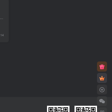
启蒙动画《萌宠幼儿园 Chip And Potato (1-3季) 》，夸克网盘资源，免费下载。 动画围绕奇普入园后的日常展开，涵盖结交朋友、学习新技能、应对生活变化等幼儿成长常见场景...
14