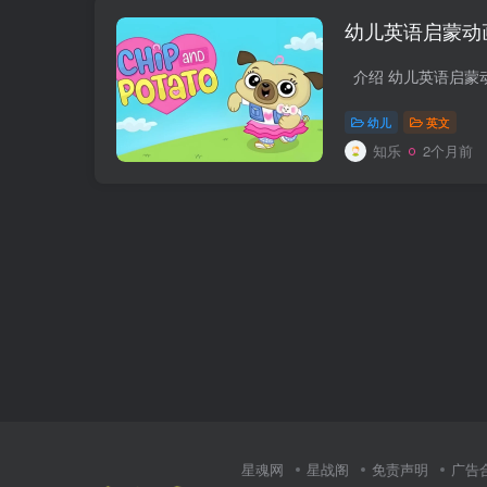
幼儿英语启蒙动画《萌
幼儿
英文
知乐
2个月前
星魂网
星战阁
免责声明
广告